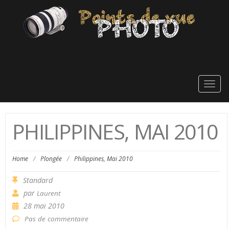
Togg
navig
PHILIPPINES, MAI 2010
Home
/
Plongée
/
Philippines, Mai 2010
Standard
par
Laurent
28 mai 2010
Pas de commentaire