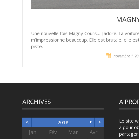
MAGNY
Une nouvelle fois Magny Cours… J’adore. La voiture
m’impressionne beaucoup. Elle est brutale, elle es
piste.
novembre 1, 20
ARCHIVES
A PRO
Le site 
<
>
2018
▼
a pour ob
Avr
Avr
Avr
Avr
Avr
Avr
Avr
Avr
Avr
Avr
Jan
Fév
Mar
Avr
partager