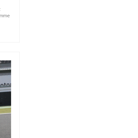
z
Comme