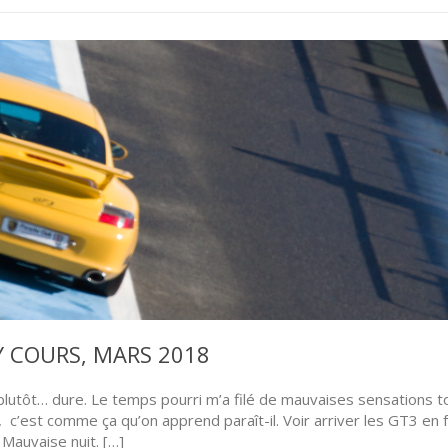
 COURS, MARS 2018
 plutôt… dure. Le temps pourri m’a filé de mauvaises sensations t
, c’est comme ça qu’on apprend paraît-il. Voir arriver les GT3 en 
 Mauvaise nuit. […]