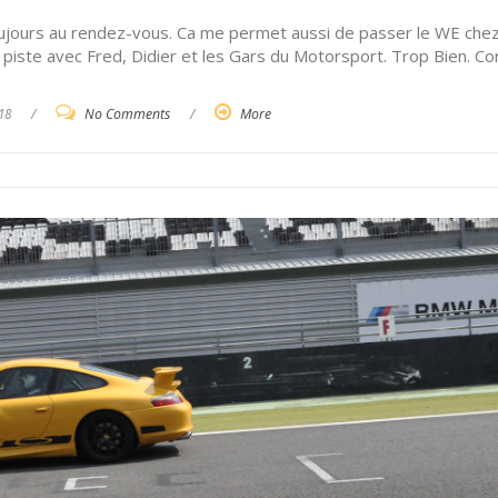
oujours au rendez-vous. Ca me permet aussi de passer le WE che
La piste avec Fred, Didier et les Gars du Motorsport. Trop Bien. 
18
/
No Comments
/
More