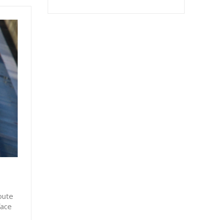
oute
face