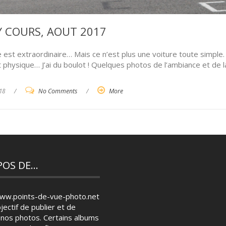
 COURS, AOUT 2017
 est extraordinaire… Mais ce n’est plus une voiture toute simple. 
t physique… J’ai du boulot ! Quelques photos de l’ambiance et de l
18
/
No Comments
/
More
POS DE…
www.points-de-vue-photo.net
jectif de publier et de
 nos photos. Certains albums