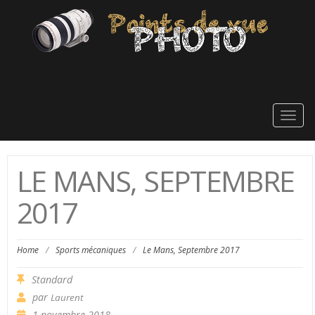
Togg
navig
LE MANS, SEPTEMBRE
2017
Home
/
Sports mécaniques
/
Le Mans, Septembre 2017
Standard
par
Laurent
1 novembre 2018