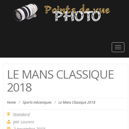
Togg
navig
LE MANS CLASSIQUE
2018
Home
/
Sports mécaniques
/
Le Mans Classique 2018
Standard
par
Laurent
2 novembre 2018