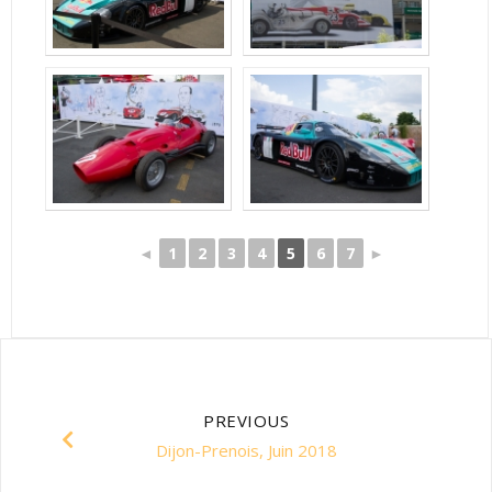
◄
1
2
3
4
5
6
7
►
PREVIOUS
Dijon-Prenois, Juin 2018