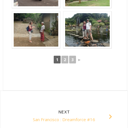
1
2
3
►
NEXT
San Francisco : Dreamforce #16